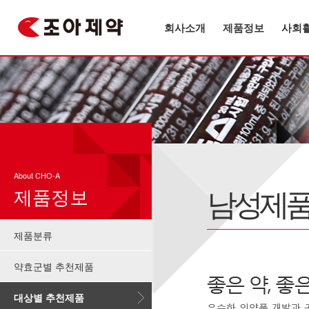
회사소개
제품정보
사회
About CHO-A
남성제
제품정보
제품분류
약효군별 추천제품
대상별 추천제품