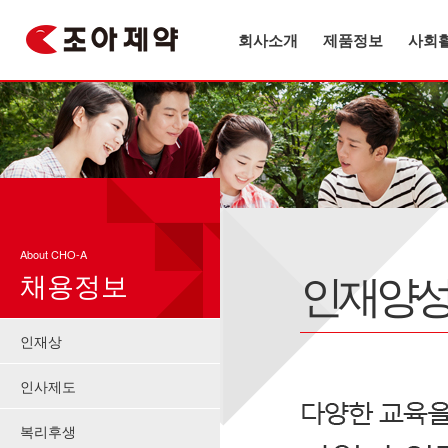
회사소개
제품정보
사회
About CHO-A
인재양
채용정보
인재상
인사제도
복리후생