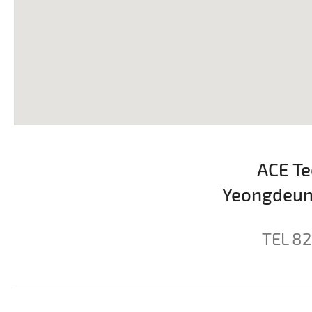
ACE Te
Yeongdeung
TEL 8