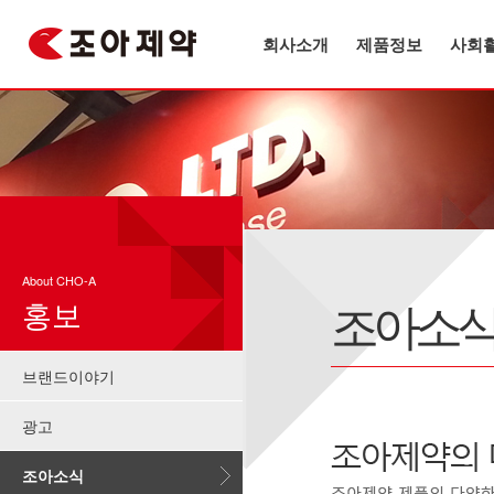
회사소개
제품정보
사회
About CHO-A
조아소
홍보
브랜드이야기
광고
조아소식