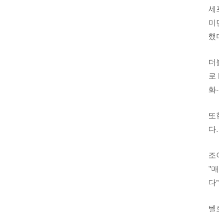
세
미
했
더
로
화
또
다
조
"
다
텔