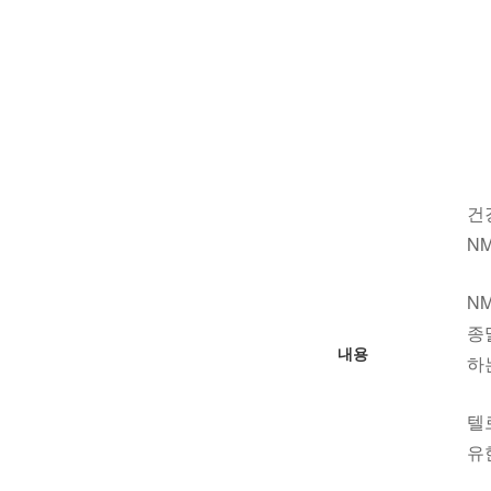
건
N
N
종
내용
하
텔
유