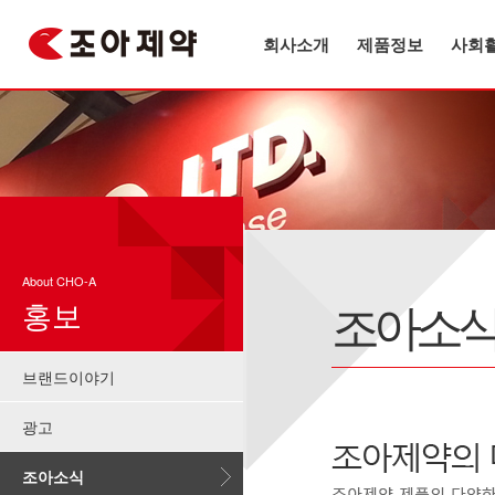
회사소개
제품정보
사회
About CHO-A
조아소
홍보
브랜드이야기
광고
조아소식