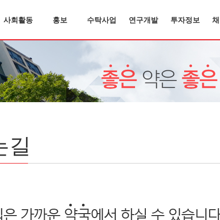
사회활동
홍보
수탁사업
연구개발
투자정보
채
 길